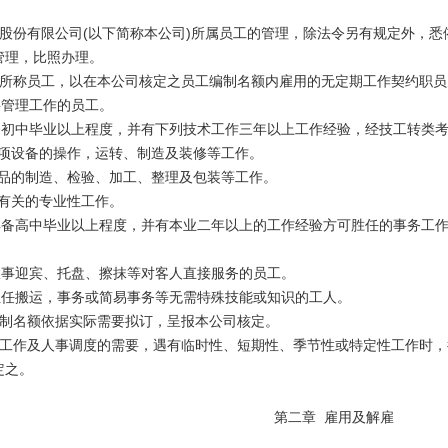
业股份有限公司(以下简称本公司)所属员工的管理，除法令另有规定外，悉
管理，比照办理。
则所称员工，以在本公司核定之员工编制名额内雇用的无定期工作契约职
事管理工作的员工。
具备初中毕业以上程度，并有下列技术工作三年以上工作经验，经技工转类
产各项设备的操作，运转、制造及装修等工作。
或产品的制造、检验、加工、整理及包装等工作。
产有关的专业性工作。
：具备高中毕业以上程度，并有本业二年以上的工作经验方可胜任的事务工
：从事迎宾、托盘、擦抹等对客人直接服务的员工。
：担任搬运，事务或简易事务等无需特殊技能或知识的工人。
编制名额依据实际需要拟订，呈报本公司核定。
合工作及人事调度的需要，遇有临时性、短期性、季节性或特定性工作时，
定之。
第二章 雇用及解雇