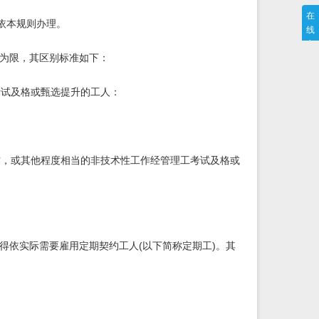
在
依本规则办理。
线
客
员为限，其区别标准如下：
服
<<
考试及格或甄选提升的工人：
作，或其他程度相当的非技术性工作经管理工考试及格或
得依实际需要雇用定期契约工人(以下简称定期工)。其