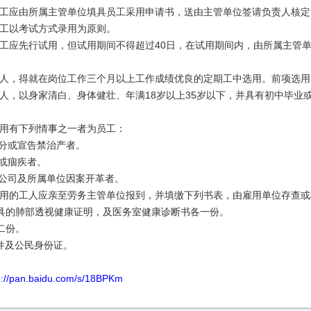
员工应由所属主管单位填具员工采用申请书，送由主管单位签请负责人核定
员工以考试方式录用为原则。
员工应先行试用，但试用期间不得超过40日，在试用期间内，由所属主管
工人，得就在岗位工作三个月以上工作成绩优良的定期工中选用。前项选
工人，以身家清白、身体健壮、年满18岁以上35岁以下，并具有初中毕
录用有下列情事之一者为员工：
处分或宣告禁治产者。
病或痼疾者。
于本公司及所属单位因案开革者。
雇用的工人应亲至劳务主管单位报到，并填缴下列书表，由雇用单位存查
出具的肺部透视健康证明，及医务室健康诊断书各一份。
表二份。
文件及公民身份证。
p://pan.baidu.com/s/18BPKm