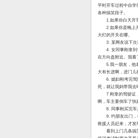
平时开车过程中自学
各种搞笑段子。
1.如果你白天开车
2.如果你是晚上开
大灯的开关在哪。
3. 某网友说下次
4. 女同事刚拿到
在方向盘附近。我看
5.我一朋友，他老
大有长进啊，进门儿
6. 媳妇刚考完驾
死，就让我妈带我去
7.刚拿的驾驶证，
啊，车主要倒车了快
8. 同事刚买完车
9. 约朋友出门，
救援人员赶来，才发
看到上门几条搞笑段