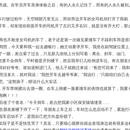
而成。在学员开车亲身体验之后，有的人永久记住了，而有的人永久被别
行驶过程中，天空晴朗万里无云，而你旁边开车的女司机却打开了雨刷
车，却发现你前面开车的司机开了左闪又开右闪，就是没有开大灯，那
再也不敢坐女司机的车了，老子还是第一次碰见要撞车了不踩刹车而是捂
驾照，今天要和我一起去趟银行，她主动要求开车。我坐在副驾驶位置上
了一眼，差点晕了过去，只见那几张纸上分别写着：离合、刹车、油门。
婆不会倒车，平时都是开到楼下，然后我哥们儿给倒进车位。有次朋友
得好好夸夸。谁知道刚进门儿，他儿子就跑过来说：“爸您可回来了，我
照没多久，就对我说：“我想开车去趟爷爷家。”我说行：“只能咱们自己去
吧。”这熊孩子，瞎说什么大实话…
开车带闺蜜出去溜一圈。在车上闺蜜一脸要撞车的表情也就算了，我要卡
跑啊！！！
后改了个签名：“今天倒车，差点把我家小区保安镶墙缝里……
在朋友家楼下停了一下，等朋友上车之后，车却怎么也启动不了，紧急打4
现车启动不了，是我自己把方向盘给锁了。
子是不是快笑哭了？其实，只要细心观察你就会发现身边就有很多这样