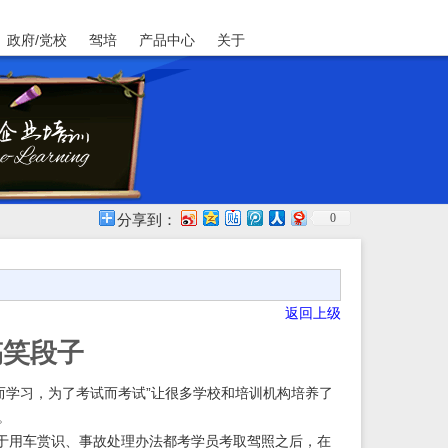
政府/党校
驾培
产品中心
关于
0
分享到：
返回上级
搞笑段子
而学习，为了考试而考试”让很多学校和培训机构培养了
。
用车赏识、事故处理办法都考学员考取驾照之后，在