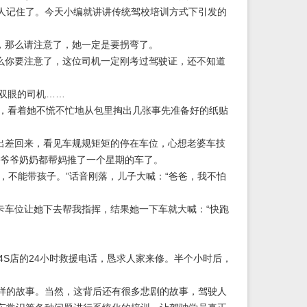
人记住了。今天小编就讲讲传统驾校培训方式下引发的
，那么请注意了，她一定是要拐弯了。
么你要注意了，这位司机一定刚考过驾驶证，还不知道
双眼的司机……
，看着她不慌不忙地从包里掏出几张事先准备好的纸贴
出差回来，看见车规规矩矩的停在车位，心想老婆车技
和爷爷奶奶都帮妈推了一个星期的车了。
，不能带孩子。”话音刚落，儿子大喊：“爸爸，我不怕
车位让她下去帮我指挥，结果她一下车就大喊：“快跑
S店的24小时救援电话，恳求人家来修。半个小时后，
的故事。当然，这背后还有很多悲剧的故事，驾驶人