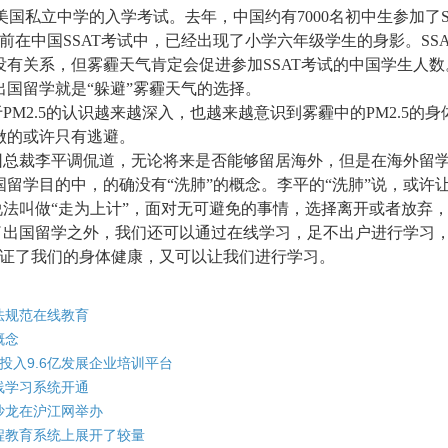
是美国私立中学的入学考试。去年，中国约有7000名初中生参加了S
。目前在中国SSAT考试中，已经出现了小学六年级学生的身影。S
没有关系，但雾霾天气肯定会促进参加SSAT考试的中国学生人
出国留学就是“躲避”雾霾天气的选择。
PM2.5的认识越来越深入，也越来越意识到雾霾中的PM2.5
做的或许只有逃避。
团总裁李平调侃道，无论将来是否能够留居海外，但是在海外留学
国留学目的中，的确没有“洗肺”的概念。李平的“洗肺”说，或许
法叫做“走为上计”，面对无可避免的事情，选择离开或者放弃，
了出国留学之外，我们还可以通过在线学习，足不出户进行学习
证了我们的身体健康，又可以让我们进行学习。
法规范在线教育
概念
投入9.6亿发展企业培训平台
线学习系统开通
沙龙在沪江网举办
程教育系统上展开了较量