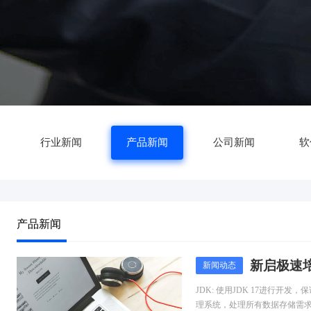
行业新闻
产品新闻
公司新闻
软
产品新闻
新启极速
新闻动态
JDK: 使用JDK 17进行开发，保证了系统的高性能和安
理系统，处理所有数据存储需