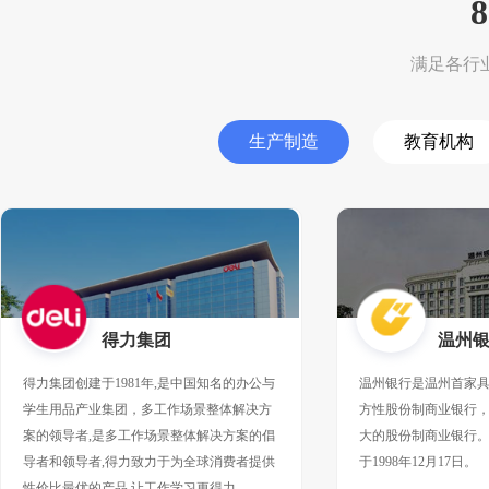
满足各行
生产制造
教育机构
得力集团
温州
得力集团创建于1981年,是中国知名的办公与
温州银行是温州首家
学生用品产业集团，多工作场景整体解决方
方性股份制商业银行
案的领导者,是多工作场景整体解决方案的倡
大的股份制商业银行
导者和领导者,得力致力于为全球消费者提供
于1998年12月17日。
性价比最优的产品,让工作学习更得力。