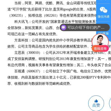
当前，阿里、网易、优酷、腾讯、金山词霸等传统互联网公司都
道“可汗学院”先后获得了比尔.盖茨和google的出资。A股商场上的
（300235）、拓维信息（002261）等也有望再度迎来强势体现的时
微信沟通
科大讯飞：公司开发的"国家普通话水平智能测验体系"现已完成全
可以介绍下你们的产品么
全部加快，新拓宽重庆、山西、合肥、西宁、三明等地口考使用，
QQ客服
司现已在这一范畴占有先发优势。
方直科技：公司是国内抢先的中小学同步教学商品及效劳供给商
效劳。公司主导商品包含为学生供给的教材配套软件、为老师供给
立思辰（300010）：公司从2012年末开端准备建立文件SBU、
成了安排架构调整。研报判别公司2013年康复性增加源于：其一
有总代理商，视频有关事务有望康复性增加；其二，年头收买了合众天
百视通（600637）：公司创立了中国广电、电信分工协作、优势
体技能、内容及版权方面出资上十亿元，已获批200项IPTV专利和
荐、收视剖析与数据剖析等范畴构成优势。
点赞