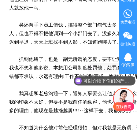
人就放他一马。
免费电话
吴还向手下员工借钱，搞得整个部门怨气太多，不愿借的
人，但也不得不把他调到一个小部门去了。没多久李调走了
迟到早退，天天上班找不到人影，不知道跑哪去了。但永远
微信沟通
抓到他错了，也是一副无所谓的态度，要不让我罚钱，要
QQ客服
现在有优惠活动吗
我也不想和他多说。本想用公司制度处罚他，处罚多了以后
错都不承认，永远有理由
!
工作不能按时完成，他说没人告
可以介绍下你们的产品么
我真想和老总沟通一下，通知人事要么让他走人，要么给
我的印象不太好，但要不是我前任的纵容，他也不会越来越
多的理由，他现在是越挫越勇
!!!!
～这样下去，我都烦死了
不知道为什么他对前任经理很怕，但对我就是无所谓。请