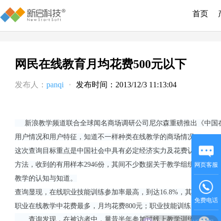
首页
网民在线教育月均花费500元以下
发布人：
panqi
·
发布时间：2013/12/3 11:13:04
新浪教学频道联合全球闻名商场调研公司尼尔森重磅推出《中国在
用户情况和用户特征，知道不一样种类在线教学的商场情况。
这次查询目标重点是中国社会中具有必定经济实力及花费认识、重
方法，收到的有用样本2946份，其间不少数据关于教学组织的资
网页客服
教学的认知与知道。
查询显现，在线职业技能训练参加率最高，到达16.8%，其次是在
免费电话
职业在线教学中花费最多，月均花费800元；职业技能训练的月均花费
查询发现，在被访者中，曩昔半年参加过线上教学训练的份额为