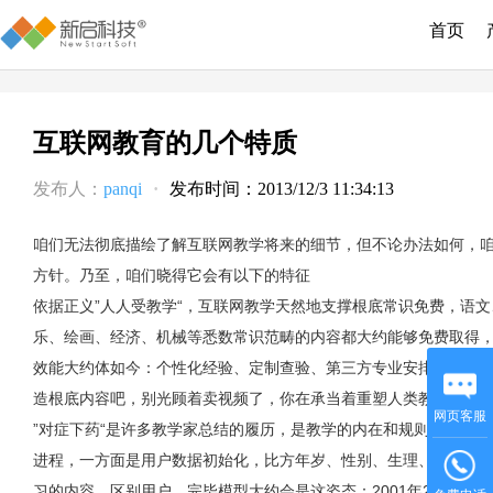
首页
互联网教育的几个特质
发布人：
panqi
·
发布时间：2013/12/3 11:34:13
咱们无法彻底描绘了解互联网教学将来的细节，但不论办法如何，
方针。乃至，咱们晓得它会有以下的特征
依据正义”人人受教学“，互联网教学天然地支撑根底常识免费，语
乐、绘画、经济、机械等悉数常识范畴的内容都大约能够免费取得
效能大约体如今：个性化经验、定制查验、第三方专业安排制造的
造根底内容吧，别光顾着卖视频了，你在承当着重塑人类教学的前
网页客服
”对症下药“是许多教学家总结的履历，是教学的内在和规则，互联
进程，一方面是用户数据初始化，比方年岁、性别、生理、家庭布
习的内容，区别用户，完毕模型大约会是这姿态：2001年2月31日