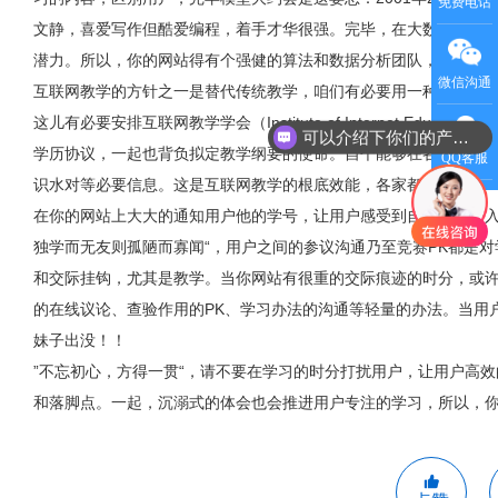
免费电话
文静，喜爱写作但酷爱编程，着手才华很强。完毕，在大数据的辅
潜力。所以，你的网站得有个强健的算法和数据分析团队，毕竟你
微信沟通
互联网教学的方针之一是替代传统教学，咱们有必要用一种新的系统
这儿有必要安排互联网教学学会（Institute of Internet Edu
可以介绍下你们的产品么
学历协议，一起也背负拟定教学纲要的使命。自个能够在各家教学
QQ客服
识水对等必要信息。这是互联网教学的根底效能，各家都大约遵循
在你的网站上大大的通知用户他的学号，让用户感受到自个现已进
独学而无友则孤陋而寡闻“，用户之间的参议沟通乃至竞赛PK都是
和交际挂钩，尤其是教学。当你网站有很重的交际痕迹的时分，或
的在线议论、查验作用的PK、学习办法的沟通等轻量的办法。当用
妹子出没！！
”不忘初心，方得一贯“，请不要在学习的时分打扰用户，让用户高效
和落脚点。一起，沉溺式的体会也会推进用户专注的学习，所以，