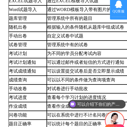
EXCEL试题导入
通过EXCEL模板导入试题
Word试题导入
通过WORD模板导入带有图片的试题
QQ客服
题库管理
管理系统中所有的题目
随机出卷
根据输入的条件随机从题库中组成试卷
手动出卷
自定义试卷中试题
试卷管理
管理系统中有的试卷
考试计划
为不同的学员分配考试内容
考试计划通知
可以通过邮件或者短信的方式进行通知
考试成绩通知
可以设置提交试卷后是否立即显示成绩
成绩查询
可以以不同的条件做为查询项查询
手动改卷
对试卷进行手动批改
考试进度
查看每个学习计划的进度情况
可以介绍下你们的产品么
作业成绩
查看作业成绩
问卷功能
可以在系统中进行不计名问卷调查
题目正确率
可以统计每个题目的正确率