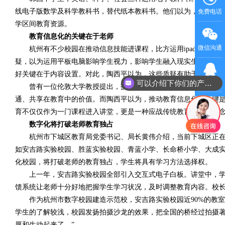
线电子版数学及科学教科书，替代纸本教科书。他们以为，这样不
免费电话
学区间教育资源。
教育信息化的关键在于老师
微信沟通
杭州有不少校园在推动信息技能进课程，比方运用ipad做课程教
疑，以为运用平板电脑影响学生视力，影响学生融入现实生活，削
好关键在于内容设置。对此，陶西平以为，这些质疑有助于十分好
QQ客服
可以介绍下你们的产品么
曾有一位伦敦大学教授提出，技能和电子教育仅仅一种前言，运
通、共享在教育中的价值。而陶西平以为，推动教育信息化的关键是
育不仅仅作为一门课程进入讲堂，更是一种应战传统教育思维的理
数字化将打破老师教育独占
杭州市下城区教育局党委书记、局长黄伟介绍，当前下城区正在
如安吉路实验校园、胜蓝实验校园、青蓝小学、长命桥小学、大成
化校园，将打破老师的教育独占，学生将具有学习方法选择权。
上一年，安吉路实验校园全部引入交互式电子白板。讲堂中，学
馈系统让老师十分好地把握学生学习状况，及时调整教育内容。校长
作为杭州市数字校园建造示范校，安吉路实验校园近90%的教室和
学生的了解较浅，校园发扬拍摄沙龙的效果，把全国的桥经过拍摄著
厚和生动起来了。”