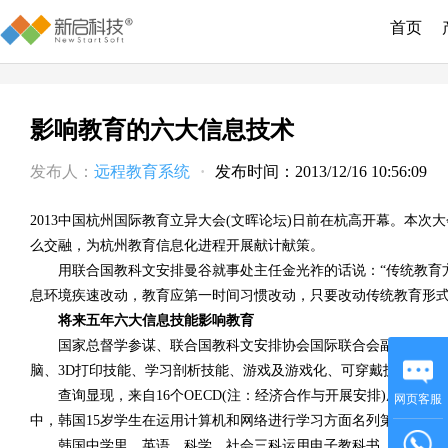
首页
影响教育的六大信息技术
发布人：
远程教育系统
·
发布时间：2013/12/16 10:56:09
2013中国杭州国际教育立异大会(文晖论坛)日前在杭高开幕。本次
么交融，为杭州教育信息化进程开展献计献策。
用联合国教科文安排曼谷就事处主任金光祚的话说：“传统教育方
息环境疾速改动，教育应第一时间习惯改动，只要改动传统教育形式
将来五年六大信息技能影响教育
国家总督学参谋、联合国教科文安排协会国际联合会副主席陶西
脑、3D打印技能、学习剖析技能、游戏及游戏化、可穿戴技能和大
查询显现，来自16个OECD(注：经济合作与开展安排)成员国以
网页客服
中，韩国15岁学生在运用计算机和网络进行学习方面名列第一，接
韩国中学里，英语、科学、社会三科运用电子教科书。日本201