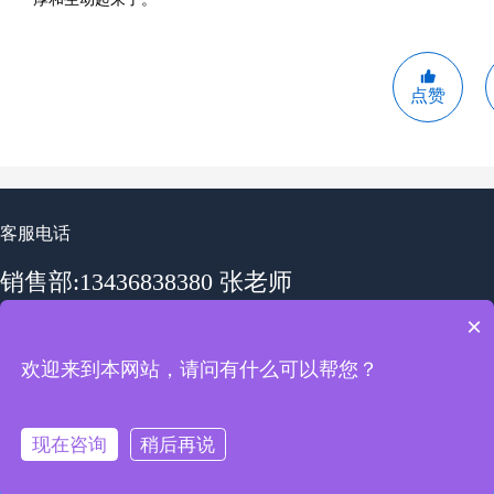
点赞
客服电话
销售部:13436838380 张老师
×
销售部:19862585218 李老师
欢迎来到本网站，请问有什么可以帮您？
工作时间：周一至周五 09:00-18:00
现在咨询
稍后再说
免费电话
友情链接：
极速培训考试系统
Co