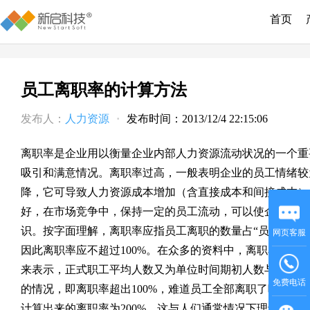
首页
员工离职率的计算方法
发布人：
人力资源
·
发布时间：2013/12/4 22:15:06
离职率是企业用以衡量企业内部人力资源流动状况的一个重
吸引和满意情况。离职率过高，一般表明企业的员工情绪较
降，它可导致人力资源成本增加（含直接成本和间接成本）
好，在市场竞争中，保持一定的员工流动，可以使企业利用
识。按字面理解，离职率应指员工离职的数量占
“
员工
”
的比
网页客服
因此离职率应不超过
100%
。在众多的资料中，离职率通常
来表示，正式职工平均人数又为单位时间期初人数与期末人
免费电话
的情况，即离职率超出
100%
，难道员工全部离职了吗？如
计算出来的离职率为
200%
，这与人们通常情况下理解的离