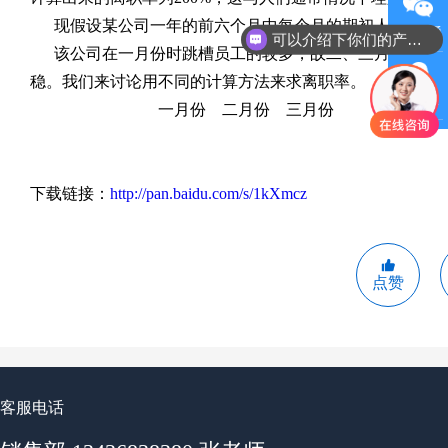
现假设某公司一年的前六个月中每个月的期初人数、期末
微信沟通
可以介绍下你们的产品么
该公司在一月份时跳槽员工的较多，故二、三月份开始大
稳。我们来讨论用不同的计算方法来求离职率。
QQ客服
一月份 二月份 三月份
下载链接：
http://pan.baidu.com/s/1kXmcz
点赞
客服电话