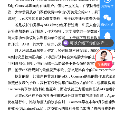
EdgeCourse标识面向在线用户。值得一提的是，在该协作形式下
免费电话
议，大学需要从该门课程收费中拿出5万美元交给edX，剩下收入两边
课程），edX将其界说为重复课程，关于此类课程收费为每半年1万
微信沟通
若是校长们觉得与edX对半分红不行过瘾，印度人也供给更高返点
还将参加课程设计制造，作为报答，大学需交纳一笔数额不菲的出场费
与大学协作协议均以课程为单位签署，关于旗下课程悉数采纳B类形
QQ客服
可以介绍下你们的产品么
作形式（A+B）的大学，校方仍需在缴齐一切A类课程最低花费后
以人均课单价50美元假定，经过匡算不难发现，20000人的招生
A类协议是较为正确的，B类形式则将会为名牌大学的主力课程带来
问则没那么明晰，他们面临一纸协议是不是会像哈姆雷特般纠结，咱
择。鉴于edX所规则的最低花费条款，怎么配比自个的Courseport
挖苦的是，比较声称非营利的edX，Coursera供给的协作形
依照已发表的协议，高校有权分得每门课程收入的10%，也将取得旗
Coursera共享教辅资料出售赢利，而这块第三方蛋糕则是被edX独吞
尽管edX已在协议内将协作形式及分红细节讲的清明白楚，Agar
仍在进行中。比较印度人的故步自封，Coursera早在本年9月份便赚到了
别效劳(SignatureTrack)，这项效劳的顺利开展也加快了将来收