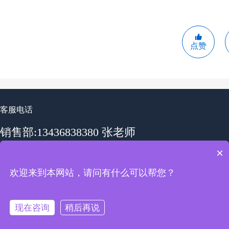
点赞
客服电话
销售部:13436838380 张老师
×
销售部:19862585218 李老师
欢迎来到本网站，请问有什么可以帮您？
工作时间：周一至周五 09:00-18:00
现在咨询
稍后再说
免费电话
友情链接：
极速培训考试系统
Co