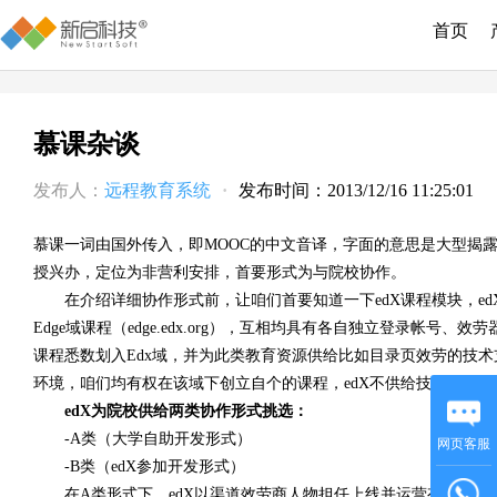
首页
慕课杂谈
发布人：
远程教育系统
·
发布时间：2013/12/16 11:25:01
慕课一词由国外传入，即MOOC的中文音译，字面的意思是大型揭露网络
授兴办，定位为非营利安排，首要形式为与院校协作。
在介绍详细协作形式前，让咱们首要知道一下edX课程模块，edX部属课
Edge域课程（edge.edx.org），互相均具有各自独立登录帐
课程悉数划入Edx域，并为此类教育资源供给比如目录页效劳的技术
环境，咱们均有权在该域下创立自个的课程，edX不供给技术支持与
edX为院校供给两类协作形式挑选：
-A类（大学自助开发形式）
网页客服
-B类（edX参加开发形式）
在A类形式下，edX以渠道效劳商人物担任上线并运营有大学所独