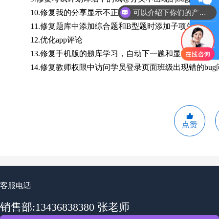
可以介绍下你们的产品么
10.修复我的分享显示不正确的问题
微信沟通
11.修复题库中添加综合题和B型题时添加子项失败bug
12.优化app评论
QQ客服
13.修复手机版的题库学习，自动下一题和显示答案的bu
14.修复教师权限中访问学员登录页面班级出现错的bug
点赞
客服电话
销售部:13436838380 张老师