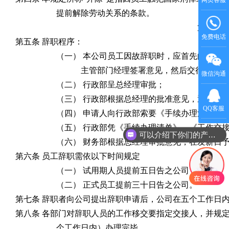
提前解除劳动关系的条款。
第二章 
免费电话
第五条 辞职程序：
（一） 本公司员工因故辞职时，应首先向行政
主管部门经理签署意见，然后交行政部；
微信沟通
（二） 行政部呈总经理审批；
（三） 行政部根据总经理的批准意见，通知申
QQ客服
（四） 申请人向行政部索要《手续办理清单》
（五） 行政部凭《手续办理清单》、《工作交
可以介绍下你们的产品么
（六） 财务部根据总经理审批意见，在发薪日
第六条 员工辞职需依以下时间规定
（一） 试用期人员提前五日告之公司；
（二） 正式员工提前三十日告之公司。
第七条 辞职者向公司提出辞职申请后，公司在五个工作日
第八条 各部门对辞职人员的工作移交要指定交接人，并规
个工作日内）办理完毕。