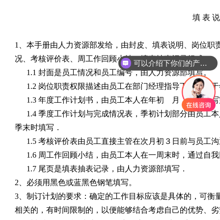
填 表 说
1
、本手册由人力资源部发给，由封皮、填表说明、岗位职
况、考核评价表、周工作回顾小结，填表抽查记录组成；
可以介绍下你们的产品么
1.1
封面是员工情况和员工编号，由人力资源部填写。
1.2
岗位职责权限描述由员工在部门经理指导下，本人于
1.3
年度工作计划书，由员工本人在年初 月 日前填写
1.4
季度工作计划与完成情况表，季初计划部分由员工本
季末时填写．
1.5
考核评价表由员工直接主管在次月初３日前与员工沟
1.6
周工作回顾小结，由员工本人在一周末时，通过自我
1.7
尾页是填表抽表记录，由人力资源部填写．
2
、必须用黑色或蓝黑色钢笔填写。
3
、制订计划的要求：确定的工作目标应该是具体的，可衡
相关的，有时间限制的，以便能够结合考虑自己的优势、劣