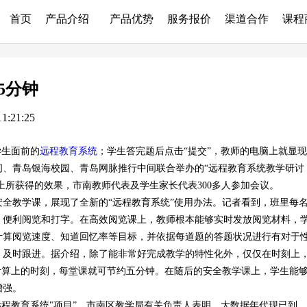
首页
产品介绍
产品优势
服务报价
渠道合作
课程
5分钟
:21:25
学生面前的
远程教育系统
；学生答完题后点击“提交”，教师的电脑上就显现
间、青岛银海校园、青岛网脉推行中间联合举办的“远程教育系统教学研讨
上所获得的效果，市南教师代表及学生家长代表300多人参加会议。
教学课，展现了全新的“远程教育系统”使用办法。记者看到，班里每
，便利阅览和打字。在高效阅览课上，教师根本能够实时发放阅览材料，
计算阅览速度、知道回忆率等目标，并依据每道题的答题状况进行有对于
，及时跟进。据介绍，除了能非常好完成教学的特性化外，仅仅在时刻上
计算上的时刻，每堂课就可节约五分钟。在随后的安全教学课上，学生能
增强。
程教育系统"项目”，市南区教学局有关负责人表明，大数据年代现已到