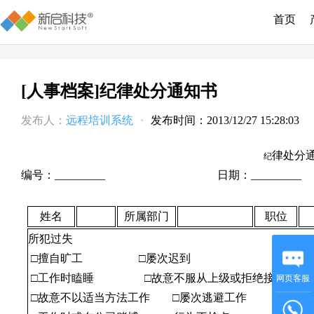
首页
[人事档案]纪律处分通知书
发布人：
远程培训系统
·
发布时间：2013/12/27 15:28:03
律处分
纪
编号：
_________
日期：_________
姓名
所属部门
职位
所犯过失
□擅自旷工
□屡次迟到
□工作时瞌睡
□故意不服从上级或拒绝接受正当
网页客服
□故意不以适当方法工作
□屡次逃避工作