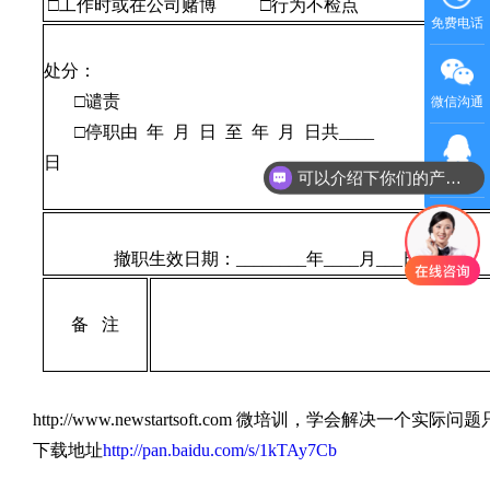
□工作时或在公司赌博
□行为不检点
免费电话
处分：
□谴责
微信沟通
□停职由 年 月 日 至 年 月 日共
____
日
可以介绍下你们的产品么
QQ客服
撤职生效日期：
________
年
____
月
___
日
备 注
http://www.newstartsoft.com
微培训，学会解决一个实际问题
下载地址
http://pan.baidu.com/s/1kTAy7Cb