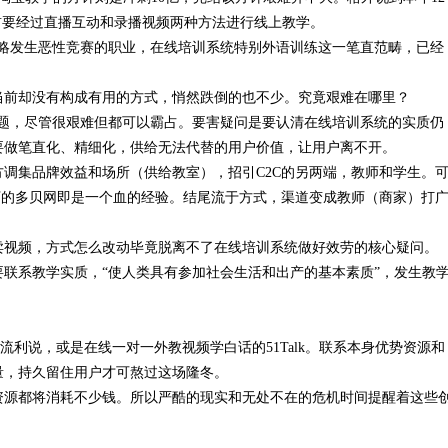
首要经过直播互动和录播视频两种方法进行线上教学。
简略发生恶性竞赛的职业，在线培训系统特别外语训练这一笔直范畴，已经
前却没有构成有用的方式，悄然跌倒的也不少。究竟艰难在哪里？
难题，尽管很艰难但都可以霸占。要害疑问是要认清在线培训系统的实质仍
要做笔直化、精细化，供给无法代替的用户价值，让用户离不开。
集品牌效益和场所（供给教室），招引C2C的另两端，教师和学生。
下的多贝网即是一个血的经验。结尾流于方式，渠道变成教师（商家）打
视频，方式怎么改动毕竟脱离不了在线培训系统做好效劳的核心疑问。
系教学实质，“使人类具有参加社会生活和出产的基本素质”，发生教
利说，或是在线一对一外教视频学白话的51Talk。联系本身优势资源和
量，持久留住用户才可熬过这场隆冬。
源都将消耗不少钱。所以严酷的现实和无处不在的危机时间提醒着这些