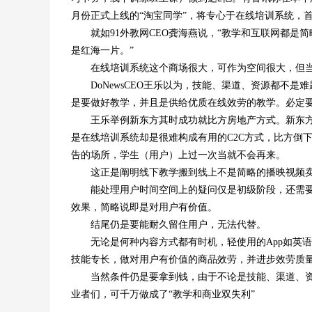
月份正式上线的“淘宝同学”，将专心于在线培训系统，
就如91外教网CEO龚海燕说，“教学和互联网都是
是红海一片。”
在线培训系统这个商场很大，可作为空间很大，但当
DoNewsCEO王乐以为，技能、渠道、资源都不是
是要做好教学，并且是供给优质在线效劳的教学。必定
王乐举例新东方其时成功就比方房地产方式。新东方调
是在线培训系统却是很难构成有用的C2C方式，比方倒
告的场所，学生（用户）上过一次当就不会再来。
这正是阐明线下教学搬到线上不是简略的播映视频卖
能处理用户时间空间上的疑问仅是初级阶段，还需要联
效果，简略说即是对用户有价值。
结尾仍是要能耐久留住用户，无法代替。
无论是何种内容方式都有时机，轻使用的App如英语流
技能专长，做对用户有价值的商品效劳，并进步效劳质
当然条件仍是要拿到钱，由于不论是技能、渠道、资
业者们，可千万做成了“教学和商业双失利”