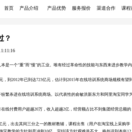
首页
产品介绍
产品优势
服务报价
渠道合作
课程
过？
:11:16
本是一个“重”而“慢”的工业。唯有经过革命性的技能与东西来进步教学内
，到2012年已到达723亿元，估计到2015年在线培训系统商场规模有望
子纷繁杀进在线培训系统商场。以代表性的俞敏洪新东方和阿里淘宝同学
。
方在线付费用户超越20万，收入超越2亿，经营额占比不到集团经营总额的
亿元，出去其间三分之一的教材教辅，课程出售（用户在淘宝线上采购学
淘宝教学的方针则是冲刺10亿，完结该方针艰难并不大。格外说到本年12