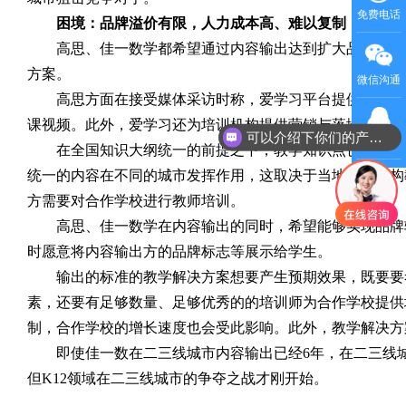
免费电话
困境：品牌溢价有限，人力成本高、难以复制
高思、佳一数学都希望通过内容输出达到扩大品牌辐射范
方案。
微信沟通
高思方面在接受媒体采访时称，爱学习平台提供一站式教
课视频。此外，爱学习还为培训机构提供营销与落地支持，
可以介绍下你们的产品么
QQ客服
在全国知识大纲统一的前提之下，教学知识点也是统一的
统一的内容在不同的城市发挥作用，这取决于当地培训机构
方需要对合作学校进行教师培训。
高思、佳一数学在内容输出的同时，希望能够实现品牌辐
时愿意将内容输出方的品牌标志等展示给学生。
输出的标准的教学解决方案想要产生预期效果，既要要考
素，还要有足够数量、足够优秀的的培训师为合作学校提供
制，合作学校的增长速度也会受此影响。此外，教学解决方
即使佳一数在二三线城市内容输出已经6年，在二三线城
但K12领域在二三线城市的争夺之战才刚开始。