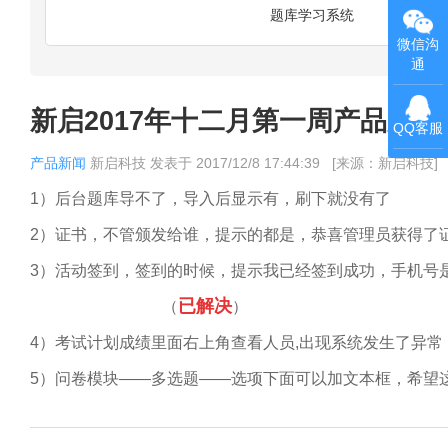
题库学习系统
微信沟
通
新启2017年十二月第一周产品更新
QQ客服
产品新闻
新启科技
发表于
2017/12/8 17:44:39
[来源：新启科技]
1）
后台题库导不了，导入后显示有，刷
2）
证书，不管颁发给谁，提示的都是，恭喜管理
3）
活动签到，签到的时候，提示我已经签到
已解决
（
）
4）
考试计划成绩里面右上角查看人员,出现系
5）
问卷模块——多选题——选项下面可以加文本框，希