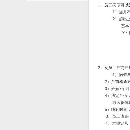
1
、员工病假可以
1
）当月
2
）超出
基本
Y
：
2
、女员工产前产
1
）病假
2
）产前检查
3
）妊娠
7
个月
4
）法定产假
收入保障
5
）哺乳时间
3
、员工请事
4
、本规定从