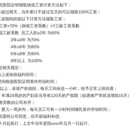
凭医院证明领取病假工资计算方法如下：
不超过两天，当年累计不超过五天的可以领取
100%
工资；
上述期间的按以下计算方法领取工资：
工资×
70%
（病假工资系数）×
Y
工龄工资系数
指工龄系数 员工入职≤
2
年 为
60%
2
年≤
4
年 为
70%
4
年≤
6
年 为
80%
6
年≤
8
年 为
90%
8
年以上 为
100%
后相关规定：
与上述病假福利等同；
时间根据医院证明算作劳动时间；
以上，未请产前假的，每天工间休息一小时，给予正常上班待遇；
：年满
24
周岁的产妇应当享有
120
天的产假期（如遇难产等状况增加
15
天
差异数由公司补齐；
：婴儿一周岁内，每天员工可有一小时时间哺乳算作劳动时间；
假需经公司同意，但不获福利补偿。
十月起执行，上文中当年是指
xxxx
年元月一日起计。