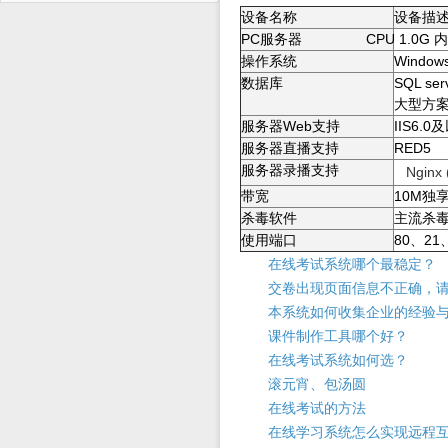
设备名称
设备描
PC
CPU 1.0G
服务器
内
Windows
操作系统
SQL ser
数据库
大型方
Web
IIS6.0
服务器
支持
及
RED5
服务器直播支持
服务器录播支持
Nginx 
10M
带宽
独
杀毒软件
主流杀
80
21
使用端口
、
在线考试系统哪个最稳定？
交卷出现页面信息不正确，请
本系统如何收集企业的经验
课件制作工具哪个好？
在线考试系统如何选？
滚元宵、包汤圆
在线考试的方法
在线学习系统怎么实现远程