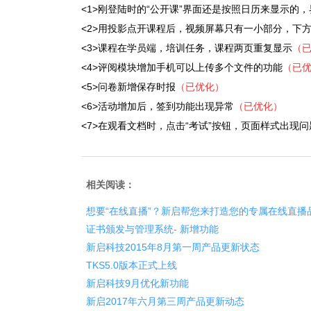
<1>
刚登陆时的
“公开课”界面还是按照日历来显示的
<2>用投影点开课程后，视频屏幕只有一小部分，下
<3>课程在学员端，培训任务，课程两页重复显示
（
<4>评阅模块增加手机可以上传多个文件的功能
（已
<5>问卷新增保存时报
（已优化）
<6>活动增加后，签到功能出现异常
（已优化）
<7>在观看文档时，点击“考试”按钮，页面样式出现问
相关阅读：
想要“在线直播”？新启帮您来打造您的专属在线直播
证书颁发与管理系统- 新增功能
新启科技2015年8月第一周产品更新状态
TKS5.0版本正式上线
新启科技9月优化新功能
新启2017年六月第三周产品更新动态