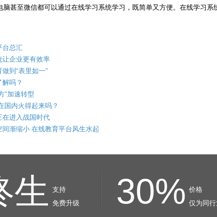
脑甚至微信都可以通过在线学习系统学习，既简单又方便。在线学习系
平台总汇
统让企业更有效率
做到“表里如一”
了解吗？
方”加速转型
 在国内火得起来吗？
正在进入战国时代
空间渐缩小 在线教育平台风生水起
终生
30%
支持
价格
免费升级
仅为同行