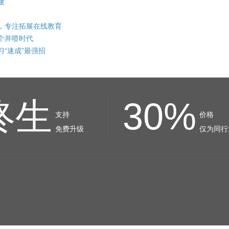
建
，专注拓展在线教育
个井喷时代
“速成”最强招
终生
30%
支持
价格
免费升级
仅为同行