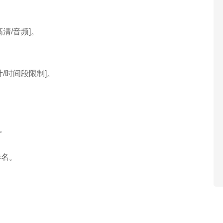
清/音频]。
/时间段限制]。
。
型。
排名。