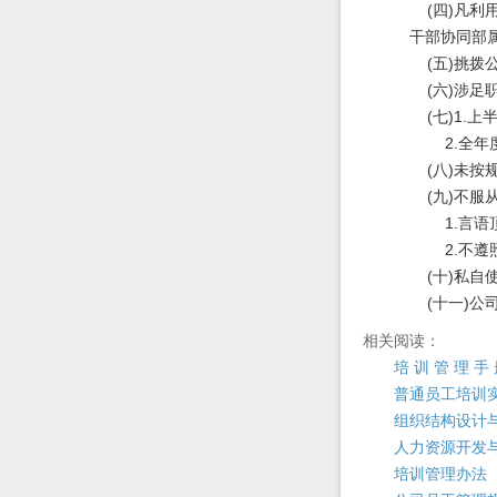
(四)凡利
干部协同部
(五)挑拨
(六)涉足
(七)1.上
2.全年度
(八)未按
(九)不服
1.言语顶
2.不遵照
(十)私自
(十一)公
相关阅读：
培 训 管 理 手
普通员工培训
组织结构设计
人力资源开发
培训管理办法