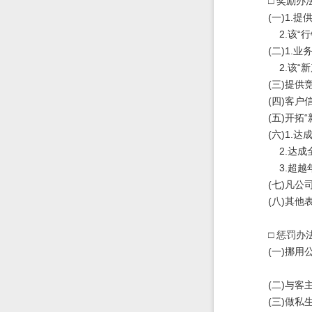
□ 奖励办
(一)1.提
2.该“行
(二)1.业
2.该“新
(三)提供
(四)客户
(五)开拓“
(六)1.
2.达成全
3.超越年
(七)凡公
(八)其他
□ 惩罚办
(一)挪用
(二)与客
(三)做私