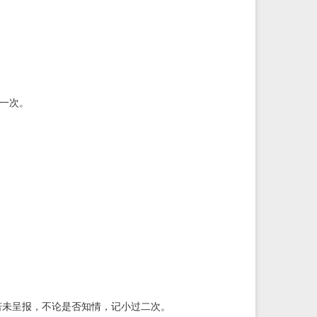
功一次。
若未呈报，不论是否知情，记小过二次。