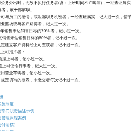
用公务外出时，无故不执行任务者(含：上班时间不许喝酒)，一经查证属实
属者，该干部解职。
公司与员工的感情，或泄漏职务机密者，一经查证属实，记大过一次，情
职业赌场或与客户赌博者，记大过一次。
半年销售未达销售目标的70% 者，记小过一次。
销售未达销售目标的80%者，记小过一次。
规定建立客户资料经上司查获者，记小过一次。
从上司指挥者：
撞上司者，记小过一次。
上司使命行事者，记大过一次。
使用营业车辆者，记小过一次。
司规定填写的报表，未缴交者每次记小过一次。
 册
实施制度
与部门职责描述示例
与管理课程案例
（讨论稿）