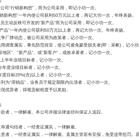
法
供公司“行销新构想”，而为公司采用，即记小功一次。
销新构想”一年内使公司获利50万元以上者，再记大功一次，年终表扬。
务员主动反映可开发的“新产品”而为公司采用，即记小功一次。
产品”一年内使公司获利50万元以上者，再记大功一次。年终表扬。
竞争厂牌动态，被公司采用为政策者，记小功一次。
信用调查属实，事先防范得宜，使公司避免蒙受损失者(即：呆帐)，记小
新地区”、“新产品”、或“新客户”，成效卓著者，记小功一次。
达成上半年业绩目标者，记小功一次。
年度业绩目标者，记小功一次。
度目标20%(含)以上者，记小功一次。
司列为“滞销品”，业务员于规定期限内出清者，记小功一次。
表现优异者，得视贡献程度予以奖励。
法
公款者，一律解雇。本公司并循法律途径向保证人追踪。
主串通勾结者，一经查证属实，一律解雇。
生意者，一经查证属实，一律解雇。直属主管若有呈报，免受连带惩罚。