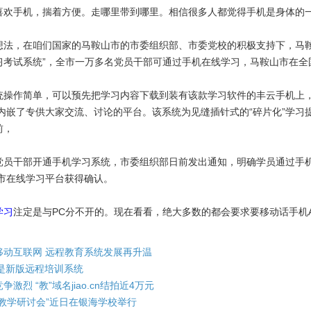
手机，揣着方便。走哪里带到哪里。相信很多人都觉得手机是身体的一
，在咱们国家的马鞍山市的市委组织部、市委党校的积极支持下，马鞍
习考试系统”，全市一万多名党员干部可通过手机在线学习，马鞍山市在全
作简单，可以预先把学习内容下载到装有该款学习软件的丰云手机上，
还内嵌了专供大家交流、讨论的平台。该系统为见缝插针式的“碎片化”学
前，
干部开通手机学习系统，市委组织部日前发出通知，明确学员通过手机
在市在线学习平台获得确认。
学习
注定是与PC分不开的。现在看看，绝大多数的都会要求要移动话手机
移动互联网 远程教育系统发展再升温
ng不是新版远程培训系统
激烈 “教”域名jiao.cn结拍近4万元
教学研讨会”近日在银海学校举行