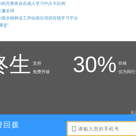
步的完善将会在成人学习中占大比例
红遍全球
全国乡镇林业工作站岗位培训在线学习平台
课堂”
终生
30%
支持
价格
免费升级
仅为同行
兄
费回拨