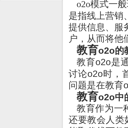
模式一般
o2o
是指线上营销
提供信息、服
户，从而将他
教育
o2o
的
o2o
是
教育
讨论
o2o
时，
问题是在教育
教育
o2o
中
教育作为一
还要教会人类