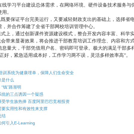
在线学习平台建设总体需求，在网络环境、硬件设备技术服务与
使用。
以既要保证平台完美运行，又要减轻财政支出的基础上，选择省
营，并合作筹建了全省干部网校培训管理中心。
模式上，通过创新课件资源建设模式，整合开发内容丰富、科学
统会带来显著效果，将会推进干部教育培训工作理念、内容和方式
信息量大，干部凭借用户名、密码即可登录。极大的满足干部多
真正好，紧急适用成本好，工作学习两不误，灵活多样效率高”。
线培训系统为健康埋单，保障人们生命安全
来是什么
“钱”路渐明
系统的三点诱因一个疑惑
渐受学生族热捧 百度阿里巴巴竞相投资
需要实用性和有效性来支撑
总结
引入E-Learning