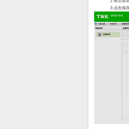
2.
依次添
3.
点击保