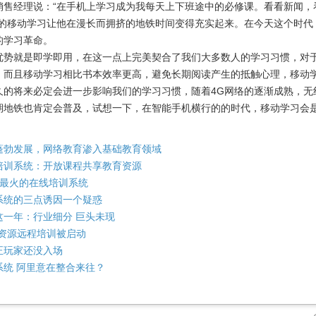
销售经理说：“在手机上学习成为我每天上下班途中的必修课。看看新闻，
样的移动学习让他在漫长而拥挤的地铁时间变得充实起来。在今天这个时代
的学习革命。
就是即学即用，在这一点上完美契合了我们大多数人的学习习惯，对于
。而且移动学习相比书本效率更高，避免长期阅读产生的抵触心理，移动学习
将来必定会进一步影响我们的学习习惯，随着4G网络的逐渐成熟，无
，后期地铁也肯定会普及，试想一下，在智能手机横行的的时代，移动学习会
蓬勃发展，网络教育渗入基础教育领域
培训系统：开放课程共享教育资源
 美国最火的在线培训系统
系统的三点诱因一个疑惑
这一年：行业细分 巨头未现
技资源远程培训被启动
正玩家还没入场
系统 阿里意在整合来往？